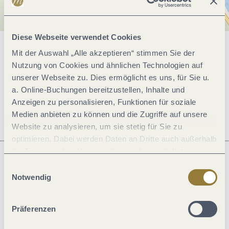
Diese Webseite verwendet Cookies
Mit der Auswahl „Alle akzeptieren“ stimmen Sie der
Allgemeine Informationen
Nutzung von Cookies und ähnlichen Technologien auf
unserer Webseite zu. Dies ermöglicht es uns, für Sie u.
a. Online-Buchungen bereitzustellen, Inhalte und
Öffnungszeiten
Anzeigen zu personalisieren, Funktionen für soziale
Medien anbieten zu können und die Zugriffe auf unsere
Website zu analysieren, um sie stetig für Sie zu
optimieren. Dabei werden Daten an Dritte auch außerhalb
der Europäischen Union weitergegeben und dort
verarbeitet. Diese Einwilligung ist freiwillig und kann
Einwilligungsauswahl
Was möchtest du als nächstes tun?
jederzeit widerrufen werden. Mit der Auswahl "Alle
Notwendig
ablehnen" kann es zu Beeinträchtigungen in der Nutzung
unserer Webseite kommen.
Präferenzen