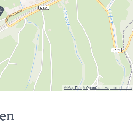
© MapTiler
© OpenStreetMap contributors
nen