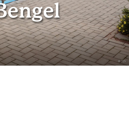
Bengel
© TZV