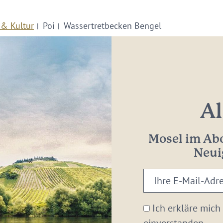
 & Kultur
Poi
Wassertretbecken Bengel
Al
Mosel im Abo
Neui
Ihre
E-
Mail-
Ich erkläre mich
Adresse: