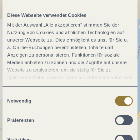
Diese Webseite verwendet Cookies
Mit der Auswahl „Alle akzeptieren“ stimmen Sie der
Nutzung von Cookies und ähnlichen Technologien auf
unserer Webseite zu. Dies ermöglicht es uns, für Sie u.
a. Online-Buchungen bereitzustellen, Inhalte und
Anzeigen zu personalisieren, Funktionen für soziale
Medien anbieten zu können und die Zugriffe auf unsere
Website zu analysieren, um sie stetig für Sie zu
optimieren. Dabei werden Daten an Dritte auch außerhalb
der Europäischen Union weitergegeben und dort
verarbeitet. Diese Einwilligung ist freiwillig und kann
Einwilligungsauswahl
jederzeit widerrufen werden. Mit der Auswahl "Alle
Notwendig
ablehnen" kann es zu Beeinträchtigungen in der Nutzung
unserer Webseite kommen.
Präferenzen
Statistiken