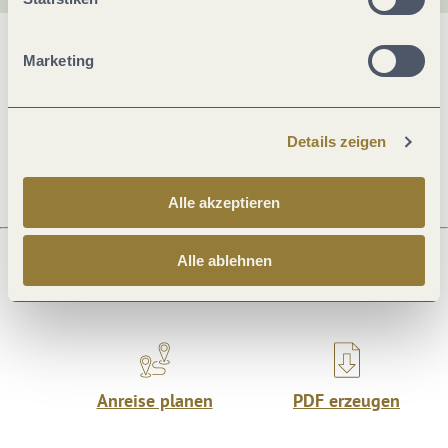
Allgemeine Informationen
Marketing
Öffnungszeiten
Details zeigen
Alle akzeptieren
Alle ablehnen
Was möchtest du als nächstes tun?
Anreise planen
PDF erzeugen