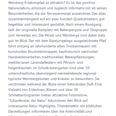
Weinberg-Erlebnispfad so attraktiv? Es ist das positive
Naturerlebnis, erholsam und zugleich informativ mit all seinen
Besonderheiten, die die Terrassenmosel auszeichnet. Das alles
zusammenhängend auf ein paar hundert Quadratmetern, gut
begehbar und interessant gestaltet. Nach einem Rundgang
lädt der originelle Rastplatz mit Rebenpergola und Sitzgruppe
zum Verweilen ein. Die Mosel und Weinberge sind dabei stets
gut im Blick. Der mit dem Razejungelogo ausgezeichnete Pfad
führt entlang an Jahrhunderte alten Trockenmauern mit
kunstvollen Bruchsteintreppen, bauhistorisch wertvollen
Handwerkerarbeiten, traditionellen Rebenpflanzungen,
mediterranen Lavendelfeldern mit Pfirsich- und
Feigenbäumen. Im Schulkräutergarten sind über 50
unterschiedliche, überwiegend wärmeliebende regional-
typische Weinbergblumen und Kräuter zu bewundern. Sie
verströmen während der Blüte einen betörenden Duft. Eine
Vielzahl von Eidechsen, Bienen und über 30
Schmetterlingsarten bieten attraktive Fotomotive.
"Schaufenster der Natur" fokussieren den Blick auf
interessante Natur-Highlights. Thementafeln mit bildlichen
Darstellungen informieren über die Artenvielfalt und