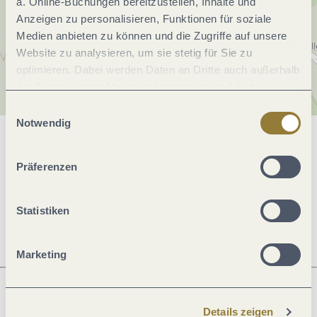
a. Online-Buchungen bereitzustellen, Inhalte und
Anzeigen zu personalisieren, Funktionen für soziale
Medien anbieten zu können und die Zugriffe auf unsere
Website zu analysieren, um sie stetig für Sie zu
optimieren. Dabei werden Daten an Dritte auch außerhalb
der Europäischen Union weitergegeben und dort
verarbeitet. Diese Einwilligung ist freiwillig und kann
Einwilligungsauswahl
jederzeit widerrufen werden. Mit der Auswahl "Alle
Notwendig
ablehnen" kann es zu Beeinträchtigungen in der Nutzung
Allgemeine Informationen
unserer Webseite kommen.
Präferenzen
Öffnungszeiten
Statistiken
Marketing
Details zeigen
Was möchtest du als nächstes tun?