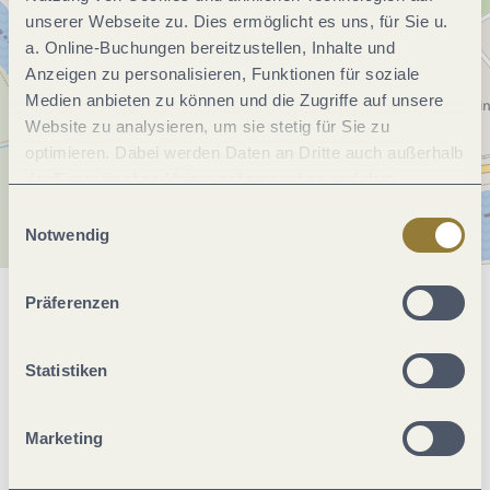
unserer Webseite zu. Dies ermöglicht es uns, für Sie u.
a. Online-Buchungen bereitzustellen, Inhalte und
Anzeigen zu personalisieren, Funktionen für soziale
Medien anbieten zu können und die Zugriffe auf unsere
Website zu analysieren, um sie stetig für Sie zu
optimieren. Dabei werden Daten an Dritte auch außerhalb
der Europäischen Union weitergegeben und dort
verarbeitet. Diese Einwilligung ist freiwillig und kann
Einwilligungsauswahl
jederzeit widerrufen werden. Mit der Auswahl "Alle
Notwendig
ablehnen" kann es zu Beeinträchtigungen in der Nutzung
unserer Webseite kommen.
Präferenzen
Allgemeine Informationen
Statistiken
Öffnungszeiten
Marketing