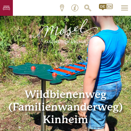
Wildbienenweg
(Familienwanderweg)
Kinheim