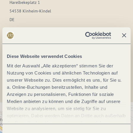
Harelbekeplatz 1
54538 Kinheim-Kindel
DE
Tel.:
0049 6532 3444
Fax:
0049 65432 1499
E-Mail:
info@kinheim.de
Diese Webseite verwendet Cookies
Mit der Auswahl „Alle akzeptieren“ stimmen Sie der
Nutzung von Cookies und ähnlichen Technologien auf
Anreise planen
unserer Webseite zu. Dies ermöglicht es uns, für Sie u.
a. Online-Buchungen bereitzustellen, Inhalte und
Anzeigen zu personalisieren, Funktionen für soziale
Medien anbieten zu können und die Zugriffe auf unsere
Website zu analysieren, um sie stetig für Sie zu
optimieren. Dabei werden Daten an Dritte auch außerhalb
der Europäischen Union weitergegeben und dort
verarbeitet. Diese Einwilligung ist freiwillig und kann
Einwilligungsauswahl