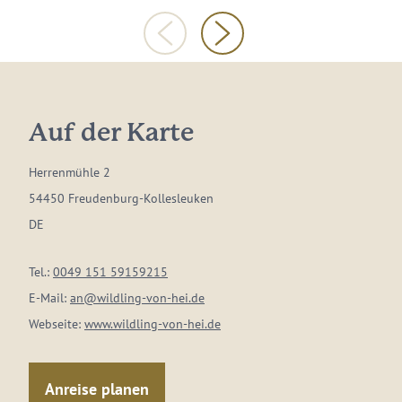
Auf der Karte
Herrenmühle 2
54450 Freudenburg-Kollesleuken
DE
Tel.:
0049 151 59159215
E-Mail:
an@wildling-von-hei.de
Webseite:
www.wildling-von-hei.de
Anreise planen