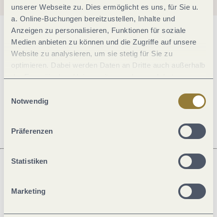
unserer Webseite zu. Dies ermöglicht es uns, für Sie u.
a. Online-Buchungen bereitzustellen, Inhalte und
Anzeigen zu personalisieren, Funktionen für soziale
Allgemeine Informationen
Medien anbieten zu können und die Zugriffe auf unsere
Website zu analysieren, um sie stetig für Sie zu
optimieren. Dabei werden Daten an Dritte auch außerhalb
Öffnungszeiten
der Europäischen Union weitergegeben und dort
verarbeitet. Diese Einwilligung ist freiwillig und kann
Einwilligungsauswahl
jederzeit widerrufen werden. Mit der Auswahl "Alle
Notwendig
Ruhetage
ablehnen" kann es zu Beeinträchtigungen in der Nutzung
unserer Webseite kommen.
Präferenzen
Statistiken
Was möchtest du als nächstes tun?
Marketing