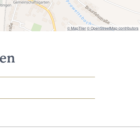
© MapTiler
© OpenStreetMap contributors
nen