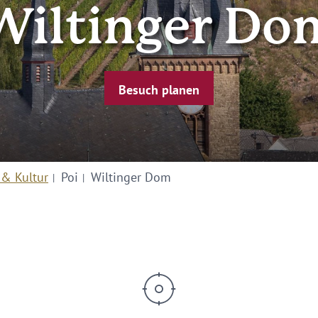
Wiltinger Do
Besuch planen
 & Kultur
Poi
Wiltinger Dom