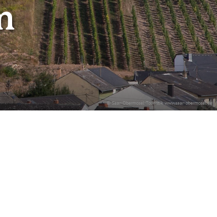
m
© Saar-Obermosel-Touristik www.saar-obermosel.de