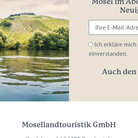
Mosel im Abo
Neui
Ihre
E-
Mail-
Ich erkläre mich
Adresse:
einverstanden.
*
Auch den 
Mosellandtouristik GmbH