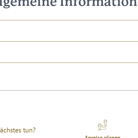
lgemeine Informatio
ächstes tun?
Anreise planen