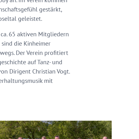
obby an. Im Verein kommen
schaftsgefühl gestärkt,
eltal geleistet.
ca. 65 aktiven Mitgliedern
 sind die Kinheimer
egs. Der Verein profitiert
geschichte auf Tanz- und
on Dirigent Christian Vogt.
erhaltungsmusik mit