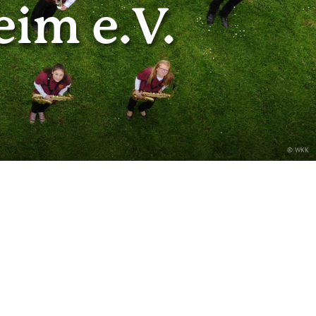
im e.V.
© WKK