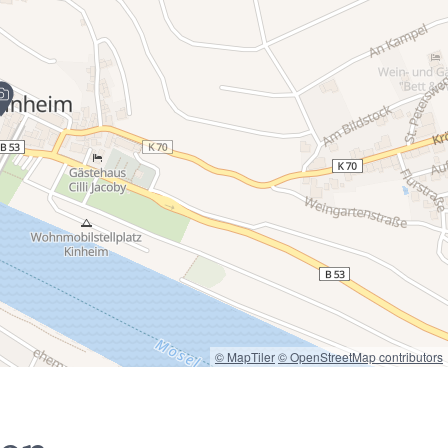
© MapTiler
© OpenStreetMap contributors