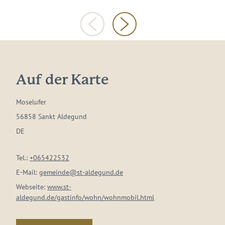
Auf der Karte
Moselufer
56858 Sankt Aldegund
DE
Tel.:
+065422532
E-Mail:
gemeinde@st-aldegund.de
Webseite:
www.st-
aldegund.de/gastinfo/wohn/wohnmobil.html