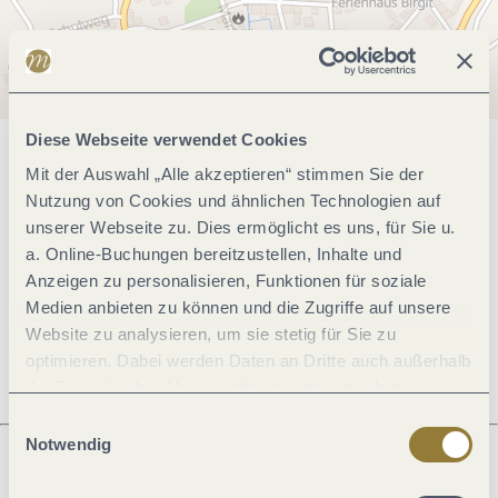
Diese Webseite verwendet Cookies
Allgemeine Informationen
Mit der Auswahl „Alle akzeptieren“ stimmen Sie der
Nutzung von Cookies und ähnlichen Technologien auf
unserer Webseite zu. Dies ermöglicht es uns, für Sie u.
a. Online-Buchungen bereitzustellen, Inhalte und
Öffnungszeiten
Anzeigen zu personalisieren, Funktionen für soziale
Medien anbieten zu können und die Zugriffe auf unsere
Ruhetage
Website zu analysieren, um sie stetig für Sie zu
optimieren. Dabei werden Daten an Dritte auch außerhalb
der Europäischen Union weitergegeben und dort
verarbeitet. Diese Einwilligung ist freiwillig und kann
Einwilligungsauswahl
jederzeit widerrufen werden. Mit der Auswahl "Alle
Notwendig
ablehnen" kann es zu Beeinträchtigungen in der Nutzung
unserer Webseite kommen.