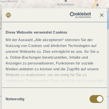
Diese Webseite verwendet Cookies
Mit der Auswahl „Alle akzeptieren“ stimmen Sie der
Allgemeine Informationen
Nutzung von Cookies und ähnlichen Technologien auf
unserer Webseite zu. Dies ermöglicht es uns, für Sie u.
a. Online-Buchungen bereitzustellen, Inhalte und
Öffnungszeiten
Anzeigen zu personalisieren, Funktionen für soziale
Medien anbieten zu können und die Zugriffe auf unsere
Ruhetage
Website zu analysieren, um sie stetig für Sie zu
optimieren. Dabei werden Daten an Dritte auch außerhalb
der Europäischen Union weitergegeben und dort
verarbeitet. Diese Einwilligung ist freiwillig und kann
Einwilligungsauswahl
jederzeit widerrufen werden. Mit der Auswahl "Alle
Notwendig
ablehnen" kann es zu Beeinträchtigungen in der Nutzung