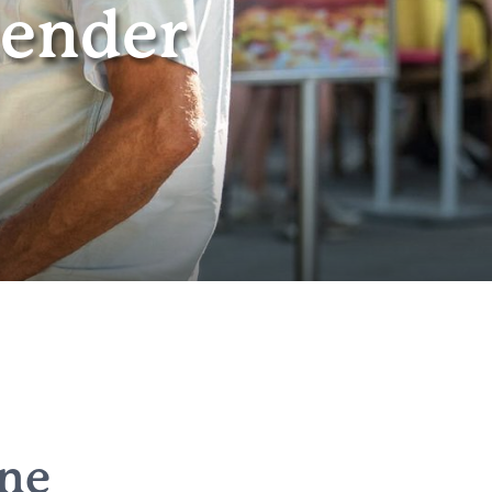
lender
ine