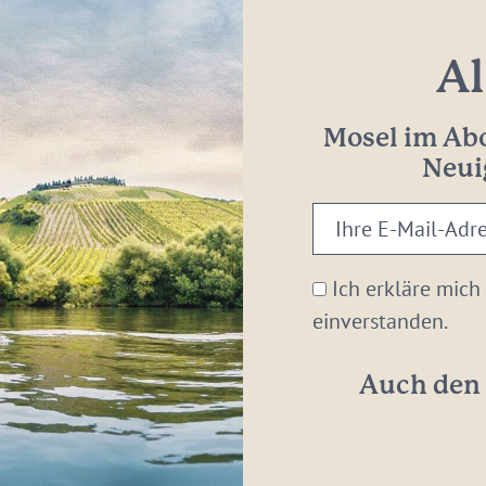
Al
Mosel im Abo
Neui
Ihre
E-
Mail-
Ich erkläre mich
Adresse:
einverstanden.
*
Auch den 