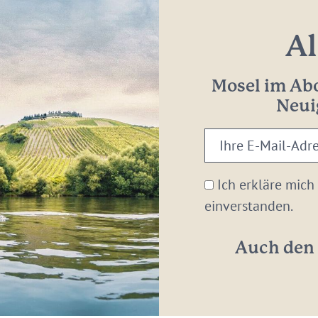
Al
Mosel im Abo
Neui
Ihre
E-
Mail-
Ich erkläre mich
Adresse:
einverstanden.
*
Auch den 