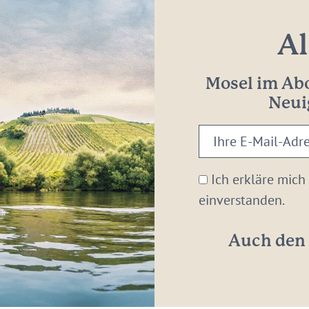
Al
Mosel im Abo
Neui
Ihre
E-
Mail-
Ich erkläre mich
Adresse:
einverstanden.
*
Auch den 