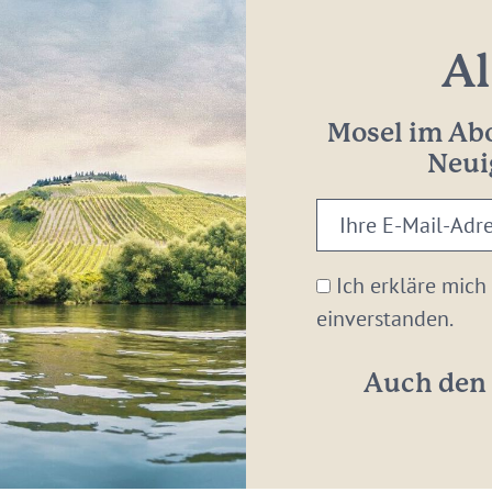
Al
Mosel im Abo
Neui
Ihre
E-
Mail-
Ich erkläre mich
Adresse:
einverstanden.
*
Auch den 