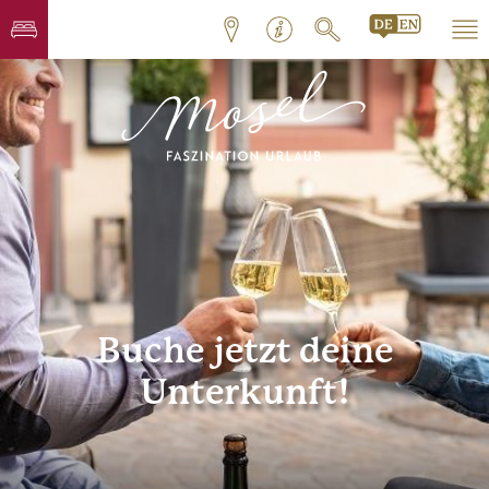
Buche jetzt deine
Unterkunft!