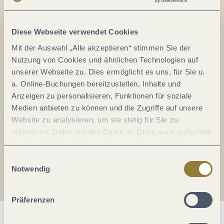
Alles im Fluss...
Mosel im Abo: Mit unserem Newsletter
Diese Webseite verwendet Cookies
keine Neuigkeiten mehr verpassen!
Mit der Auswahl „Alle akzeptieren“ stimmen Sie der
Ihre
Nutzung von Cookies und ähnlichen Technologien auf
E-
unserer Webseite zu. Dies ermöglicht es uns, für Sie u.
Mail-
a. Online-Buchungen bereitzustellen, Inhalte und
Adresse:
Anzeigen zu personalisieren, Funktionen für soziale
*
Medien anbieten zu können und die Zugriffe auf unsere
Ich erkläre mich mit der
Datenschutzerklärung
Website zu analysieren, um sie stetig für Sie zu
einverstanden.
optimieren. Dabei werden Daten an Dritte auch außerhalb
der Europäischen Union weitergegeben und dort
Auch den Mosel-Podcast gibt's im Abo...
verarbeitet. Diese Einwilligung ist freiwillig und kann
Einwilligungsauswahl
jederzeit widerrufen werden. Mit der Auswahl "Alle
Notwendig
Jetzt reinhören!
ablehnen" kann es zu Beeinträchtigungen in der Nutzung
unserer Webseite kommen.
Präferenzen