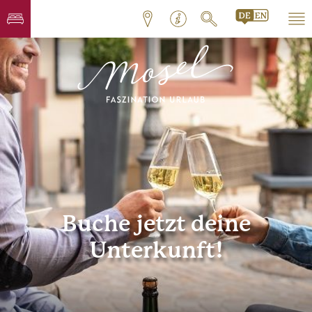
Buche jetzt deine
Unterkunft!