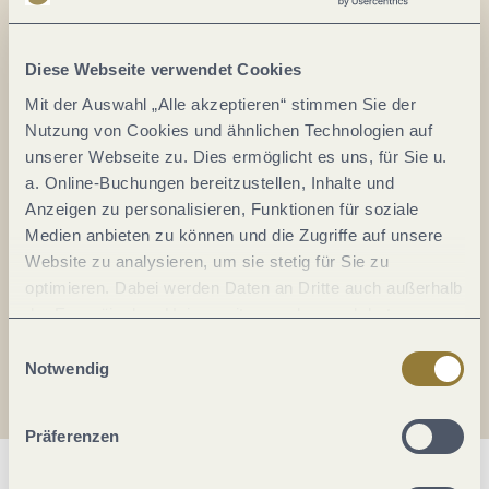
Alles im Fluss...
Mosel im Abo: Mit unserem Newsletter
Diese Webseite verwendet Cookies
keine Neuigkeiten mehr verpassen!
Mit der Auswahl „Alle akzeptieren“ stimmen Sie der
Ihre
Nutzung von Cookies und ähnlichen Technologien auf
E-
unserer Webseite zu. Dies ermöglicht es uns, für Sie u.
Mail-
a. Online-Buchungen bereitzustellen, Inhalte und
Adresse:
Anzeigen zu personalisieren, Funktionen für soziale
*
Medien anbieten zu können und die Zugriffe auf unsere
Ich erkläre mich mit der
Datenschutzerklärung
Website zu analysieren, um sie stetig für Sie zu
einverstanden.
optimieren. Dabei werden Daten an Dritte auch außerhalb
der Europäischen Union weitergegeben und dort
Auch den Mosel-Podcast gibt's im Abo...
verarbeitet. Diese Einwilligung ist freiwillig und kann
Einwilligungsauswahl
jederzeit widerrufen werden. Mit der Auswahl "Alle
Notwendig
Jetzt reinhören!
ablehnen" kann es zu Beeinträchtigungen in der Nutzung
unserer Webseite kommen.
Präferenzen