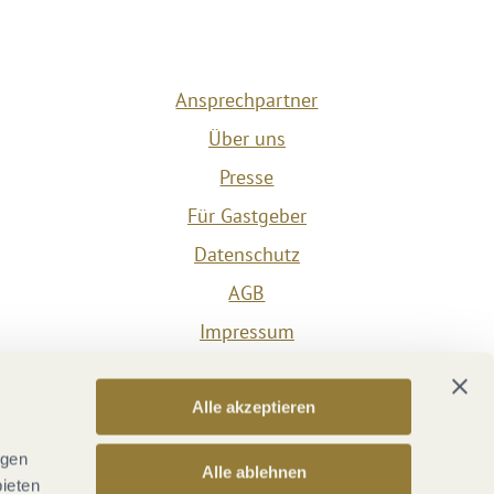
Ansprechpartner
Über uns
Presse
Für Gastgeber
Datenschutz
AGB
Impressum
Barrierefreiheit
Vertrag widerrufen
Alle akzeptieren
Versicherungsvertrag widerrufen
ngen
Alle ablehnen
bieten