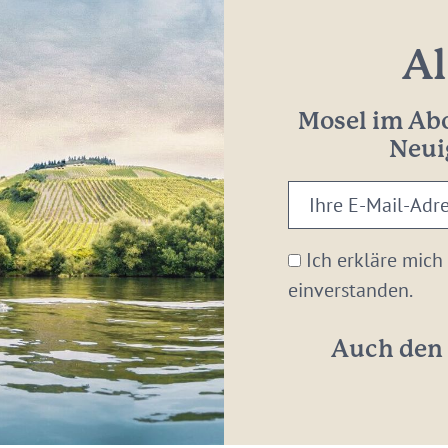
Al
Mosel im Abo
Neui
Ihre
E-
Mail-
Ich erkläre mich
Adresse:
einverstanden.
*
Auch den 