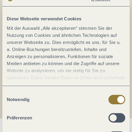
Alles im Fluss...
Mosel im Abo: Mit unserem Newsletter
Diese Webseite verwendet Cookies
keine Neuigkeiten mehr verpassen!
Mit der Auswahl „Alle akzeptieren“ stimmen Sie der
Ihre
Nutzung von Cookies und ähnlichen Technologien auf
E-
unserer Webseite zu. Dies ermöglicht es uns, für Sie u.
Mail-
a. Online-Buchungen bereitzustellen, Inhalte und
Adresse:
Anzeigen zu personalisieren, Funktionen für soziale
*
Medien anbieten zu können und die Zugriffe auf unsere
Ich erkläre mich mit der
Datenschutzerklärung
Website zu analysieren, um sie stetig für Sie zu
einverstanden.
optimieren. Dabei werden Daten an Dritte auch außerhalb
der Europäischen Union weitergegeben und dort
Auch den Mosel-Podcast gibt's im Abo...
verarbeitet. Diese Einwilligung ist freiwillig und kann
Einwilligungsauswahl
jederzeit widerrufen werden. Mit der Auswahl "Alle
Notwendig
Jetzt reinhören!
ablehnen" kann es zu Beeinträchtigungen in der Nutzung
unserer Webseite kommen.
Präferenzen