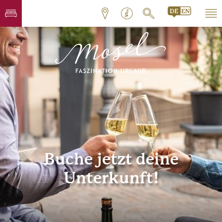
Buche jetzt deine
Unterkunft!