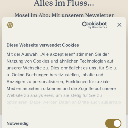
Alles im Fluss...
Mosel im Abo: Mit unserem Newsletter
keine Neuigkeiten mehr verpassen!
Ihre
E-
Mail-
Diese Webseite verwendet Cookies
Adresse:
Mit der Auswahl „Alle akzeptieren“ stimmen Sie der
*
Nutzung von Cookies und ähnlichen Technologien auf
Ich erkläre mich mit der
Datenschutzerklärung
unserer Webseite zu. Dies ermöglicht es uns, für Sie u.
einverstanden.
a. Online-Buchungen bereitzustellen, Inhalte und
Anzeigen zu personalisieren, Funktionen für soziale
Auch den Mosel-Podcast gibt's im Abo...
Medien anbieten zu können und die Zugriffe auf unsere
Website zu analysieren, um sie stetig für Sie zu
optimieren. Dabei werden Daten an Dritte auch außerhalb
Jetzt reinhören!
der Europäischen Union weitergegeben und dort
verarbeitet. Diese Einwilligung ist freiwillig und kann
Einwilligungsauswahl
jederzeit widerrufen werden. Mit der Auswahl "Alle
Notwendig