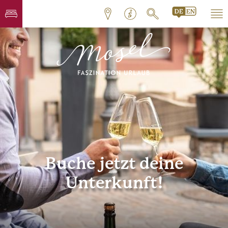
Buche jetzt deine
Unterkunft!