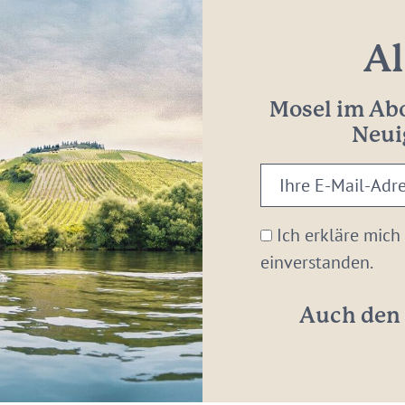
Al
Mosel im Abo
Neui
Ihre
E-
Mail-
Ich erkläre mich
Adresse:
einverstanden.
*
Auch den 