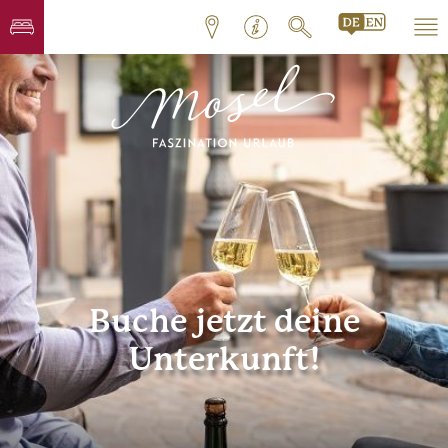
Buche jetzt deine
Unterkunft!