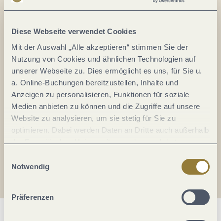
Alles im Fluss...
Mosel im Abo: Mit unserem Newsletter
Diese Webseite verwendet Cookies
keine Neuigkeiten mehr verpassen!
Mit der Auswahl „Alle akzeptieren“ stimmen Sie der
Ihre
Nutzung von Cookies und ähnlichen Technologien auf
E-
unserer Webseite zu. Dies ermöglicht es uns, für Sie u.
Mail-
a. Online-Buchungen bereitzustellen, Inhalte und
Adresse:
Anzeigen zu personalisieren, Funktionen für soziale
*
Medien anbieten zu können und die Zugriffe auf unsere
Ich erkläre mich mit der
Datenschutzerklärung
Website zu analysieren, um sie stetig für Sie zu
einverstanden.
optimieren. Dabei werden Daten an Dritte auch außerhalb
der Europäischen Union weitergegeben und dort
Auch den Mosel-Podcast gibt's im Abo...
verarbeitet. Diese Einwilligung ist freiwillig und kann
Einwilligungsauswahl
jederzeit widerrufen werden. Mit der Auswahl "Alle
Notwendig
Jetzt reinhören!
ablehnen" kann es zu Beeinträchtigungen in der Nutzung
unserer Webseite kommen.
Präferenzen