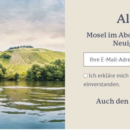
Al
Mosel im Abo
Neui
Ihre
E-
Mail-
Ich erkläre mich
Adresse:
einverstanden.
*
Auch den 