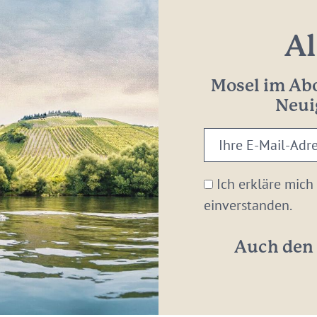
Al
Mosel im Abo
Neui
Ihre
E-
Mail-
Ich erkläre mich
Adresse:
einverstanden.
*
Auch den 