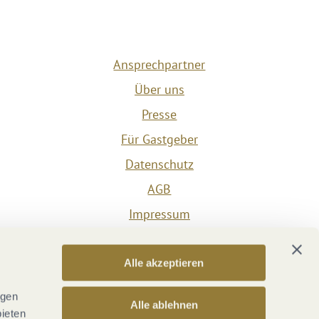
Ansprechpartner
Über uns
Presse
Für Gastgeber
Datenschutz
AGB
Impressum
Barrierefreiheit
Vertrag widerrufen
Alle akzeptieren
Versicherungsvertrag widerrufen
ngen
Alle ablehnen
bieten