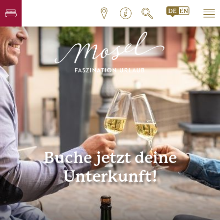
Buche jetzt deine
Unterkunft!