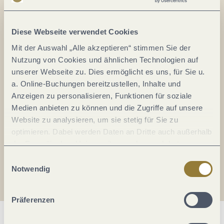
Alles im Fluss...
Mosel im Abo: Mit unserem Newsletter
Diese Webseite verwendet Cookies
keine Neuigkeiten mehr verpassen!
Mit der Auswahl „Alle akzeptieren“ stimmen Sie der
Ihre
Nutzung von Cookies und ähnlichen Technologien auf
E-
unserer Webseite zu. Dies ermöglicht es uns, für Sie u.
Mail-
a. Online-Buchungen bereitzustellen, Inhalte und
Adresse:
Anzeigen zu personalisieren, Funktionen für soziale
*
Medien anbieten zu können und die Zugriffe auf unsere
Ich erkläre mich mit der
Datenschutzerklärung
Website zu analysieren, um sie stetig für Sie zu
einverstanden.
optimieren. Dabei werden Daten an Dritte auch außerhalb
der Europäischen Union weitergegeben und dort
Auch den Mosel-Podcast gibt's im Abo...
verarbeitet. Diese Einwilligung ist freiwillig und kann
Einwilligungsauswahl
jederzeit widerrufen werden. Mit der Auswahl "Alle
Notwendig
Jetzt reinhören!
ablehnen" kann es zu Beeinträchtigungen in der Nutzung
unserer Webseite kommen.
Präferenzen