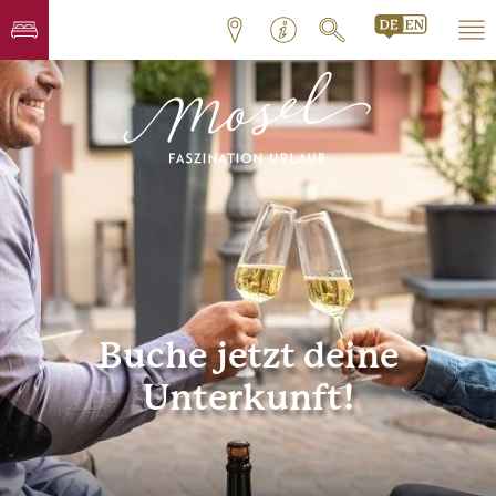
Buche jetzt deine
Unterkunft!