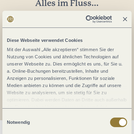
Alles im Fluss...
Mosel im Abo: Mit unserem Newsletter
keine Neuigkeiten mehr verpassen!
Ihre
E-
Diese Webseite verwendet Cookies
Mail-
Mit der Auswahl „Alle akzeptieren“ stimmen Sie der
Adresse:
Nutzung von Cookies und ähnlichen Technologien auf
*
unserer Webseite zu. Dies ermöglicht es uns, für Sie u.
Ich erkläre mich mit der
Datenschutzerklärung
a. Online-Buchungen bereitzustellen, Inhalte und
einverstanden.
Anzeigen zu personalisieren, Funktionen für soziale
Medien anbieten zu können und die Zugriffe auf unsere
Auch den Mosel-Podcast gibt's im Abo...
Website zu analysieren, um sie stetig für Sie zu
optimieren. Dabei werden Daten an Dritte auch außerhalb
der Europäischen Union weitergegeben und dort
Jetzt reinhören!
verarbeitet. Diese Einwilligung ist freiwillig und kann
Einwilligungsauswahl
jederzeit widerrufen werden. Mit der Auswahl "Alle
Notwendig
ablehnen" kann es zu Beeinträchtigungen in der Nutzung