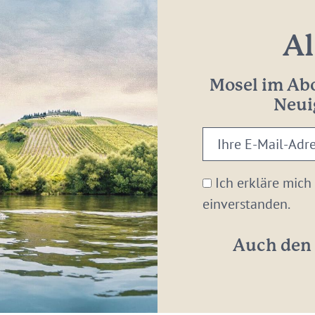
Al
Mosel im Abo
Neui
Ihre
E-
Mail-
Ich erkläre mich
Adresse:
einverstanden.
*
Auch den 