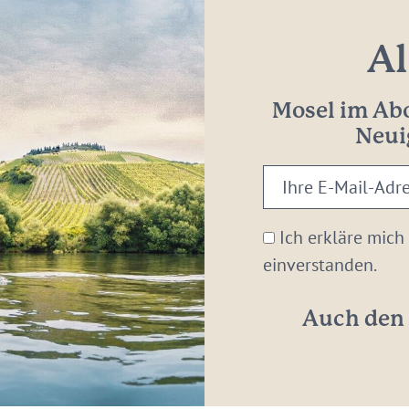
Al
Mosel im Abo
Neui
Ihre
E-
Mail-
Ich erkläre mich
Adresse:
einverstanden.
*
Auch den 