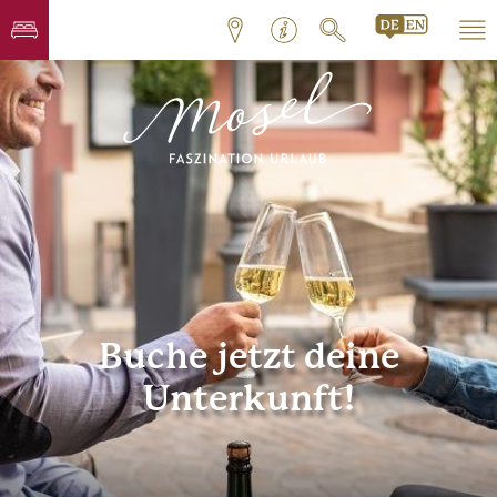
Buche jetzt deine
Unterkunft!