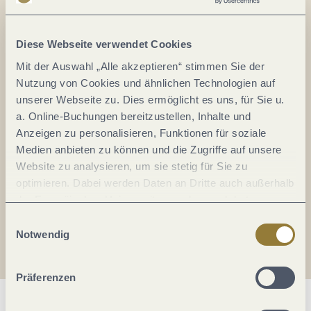
Alles im Fluss...
Mosel im Abo: Mit unserem Newsletter
Diese Webseite verwendet Cookies
keine Neuigkeiten mehr verpassen!
Mit der Auswahl „Alle akzeptieren“ stimmen Sie der
Ihre
Nutzung von Cookies und ähnlichen Technologien auf
E-
unserer Webseite zu. Dies ermöglicht es uns, für Sie u.
Mail-
a. Online-Buchungen bereitzustellen, Inhalte und
Adresse:
Anzeigen zu personalisieren, Funktionen für soziale
*
Medien anbieten zu können und die Zugriffe auf unsere
Ich erkläre mich mit der
Datenschutzerklärung
Website zu analysieren, um sie stetig für Sie zu
einverstanden.
optimieren. Dabei werden Daten an Dritte auch außerhalb
der Europäischen Union weitergegeben und dort
Auch den Mosel-Podcast gibt's im Abo...
verarbeitet. Diese Einwilligung ist freiwillig und kann
Einwilligungsauswahl
jederzeit widerrufen werden. Mit der Auswahl "Alle
Notwendig
Jetzt reinhören!
ablehnen" kann es zu Beeinträchtigungen in der Nutzung
unserer Webseite kommen.
Präferenzen