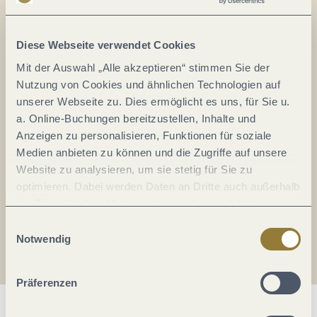
Alles im Fluss...
Mosel im Abo: Mit unserem Newsletter
Diese Webseite verwendet Cookies
keine Neuigkeiten mehr verpassen!
Mit der Auswahl „Alle akzeptieren“ stimmen Sie der
Ihre
Nutzung von Cookies und ähnlichen Technologien auf
E-
unserer Webseite zu. Dies ermöglicht es uns, für Sie u.
Mail-
a. Online-Buchungen bereitzustellen, Inhalte und
Adresse:
Anzeigen zu personalisieren, Funktionen für soziale
*
Medien anbieten zu können und die Zugriffe auf unsere
Ich erkläre mich mit der
Datenschutzerklärung
Website zu analysieren, um sie stetig für Sie zu
einverstanden.
optimieren. Dabei werden Daten an Dritte auch außerhalb
der Europäischen Union weitergegeben und dort
Auch den Mosel-Podcast gibt's im Abo...
verarbeitet. Diese Einwilligung ist freiwillig und kann
Einwilligungsauswahl
jederzeit widerrufen werden. Mit der Auswahl "Alle
Notwendig
Jetzt reinhören!
ablehnen" kann es zu Beeinträchtigungen in der Nutzung
unserer Webseite kommen.
Präferenzen