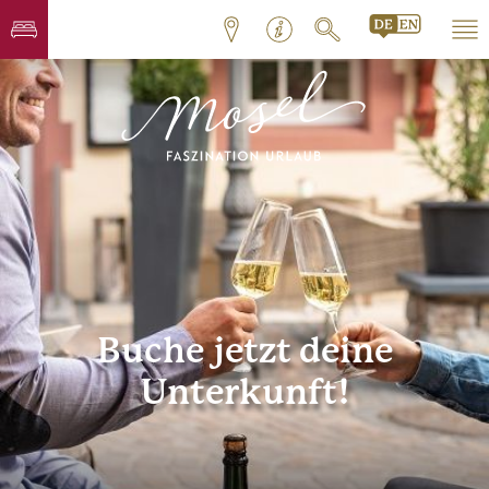
Buche jetzt deine
Unterkunft!