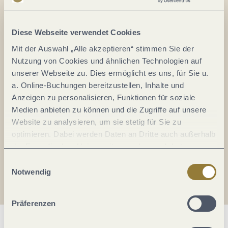
Alles im Fluss...
Mosel im Abo: Mit unserem Newsletter
Diese Webseite verwendet Cookies
keine Neuigkeiten mehr verpassen!
Mit der Auswahl „Alle akzeptieren“ stimmen Sie der
Ihre
Nutzung von Cookies und ähnlichen Technologien auf
E-
unserer Webseite zu. Dies ermöglicht es uns, für Sie u.
Mail-
a. Online-Buchungen bereitzustellen, Inhalte und
Adresse:
Anzeigen zu personalisieren, Funktionen für soziale
*
Medien anbieten zu können und die Zugriffe auf unsere
Ich erkläre mich mit der
Datenschutzerklärung
Website zu analysieren, um sie stetig für Sie zu
einverstanden.
optimieren. Dabei werden Daten an Dritte auch außerhalb
der Europäischen Union weitergegeben und dort
Auch den Mosel-Podcast gibt's im Abo...
verarbeitet. Diese Einwilligung ist freiwillig und kann
Einwilligungsauswahl
jederzeit widerrufen werden. Mit der Auswahl "Alle
Notwendig
Jetzt reinhören!
ablehnen" kann es zu Beeinträchtigungen in der Nutzung
unserer Webseite kommen.
Präferenzen