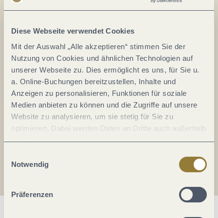
Alles im Fluss...
Mosel im Abo: Mit unserem Newsletter
Diese Webseite verwendet Cookies
keine Neuigkeiten mehr verpassen!
Mit der Auswahl „Alle akzeptieren“ stimmen Sie der
Ihre
Nutzung von Cookies und ähnlichen Technologien auf
E-
unserer Webseite zu. Dies ermöglicht es uns, für Sie u.
Mail-
a. Online-Buchungen bereitzustellen, Inhalte und
Adresse:
Anzeigen zu personalisieren, Funktionen für soziale
*
Medien anbieten zu können und die Zugriffe auf unsere
Ich erkläre mich mit der
Datenschutzerklärung
Website zu analysieren, um sie stetig für Sie zu
einverstanden.
optimieren. Dabei werden Daten an Dritte auch außerhalb
der Europäischen Union weitergegeben und dort
Auch den Mosel-Podcast gibt's im Abo...
verarbeitet. Diese Einwilligung ist freiwillig und kann
Einwilligungsauswahl
jederzeit widerrufen werden. Mit der Auswahl "Alle
Notwendig
Jetzt reinhören!
ablehnen" kann es zu Beeinträchtigungen in der Nutzung
unserer Webseite kommen.
Präferenzen