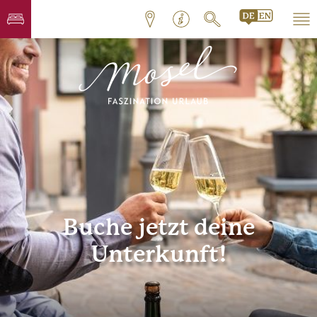
Buche jetzt deine
Unterkunft!