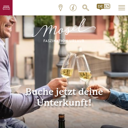
Buche jetzt deine
Unterkunft!