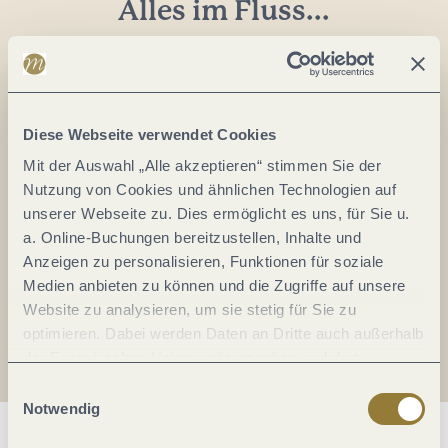
Alles im Fluss...
Mosel im Abo: Mit unserem Newsletter
keine Neuigkeiten mehr verpassen!
Ihre
E-
Diese Webseite verwendet Cookies
Mail-
Mit der Auswahl „Alle akzeptieren“ stimmen Sie der
Adresse:
Nutzung von Cookies und ähnlichen Technologien auf
*
unserer Webseite zu. Dies ermöglicht es uns, für Sie u.
Ich erkläre mich mit der
Datenschutzerklärung
a. Online-Buchungen bereitzustellen, Inhalte und
einverstanden.
Anzeigen zu personalisieren, Funktionen für soziale
Medien anbieten zu können und die Zugriffe auf unsere
Auch den Mosel-Podcast gibt's im Abo...
Website zu analysieren, um sie stetig für Sie zu
optimieren. Dabei werden Daten an Dritte auch außerhalb
der Europäischen Union weitergegeben und dort
Jetzt reinhören!
verarbeitet. Diese Einwilligung ist freiwillig und kann
Einwilligungsauswahl
jederzeit widerrufen werden. Mit der Auswahl "Alle
Notwendig
ablehnen" kann es zu Beeinträchtigungen in der Nutzung