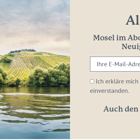
Al
Mosel im Abo
Neui
Ihre
E-
Mail-
Ich erkläre mich
Adresse:
einverstanden.
*
Auch den 