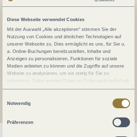
Alles im Fluss...
Mosel im Abo: Mit unserem Newsletter
Diese Webseite verwendet Cookies
keine Neuigkeiten mehr verpassen!
Mit der Auswahl „Alle akzeptieren“ stimmen Sie der
Ihre
Nutzung von Cookies und ähnlichen Technologien auf
E-
unserer Webseite zu. Dies ermöglicht es uns, für Sie u.
Mail-
a. Online-Buchungen bereitzustellen, Inhalte und
Adresse:
Anzeigen zu personalisieren, Funktionen für soziale
*
Medien anbieten zu können und die Zugriffe auf unsere
Ich erkläre mich mit der
Datenschutzerklärung
Website zu analysieren, um sie stetig für Sie zu
einverstanden.
optimieren. Dabei werden Daten an Dritte auch außerhalb
der Europäischen Union weitergegeben und dort
Auch den Mosel-Podcast gibt's im Abo...
verarbeitet. Diese Einwilligung ist freiwillig und kann
Einwilligungsauswahl
jederzeit widerrufen werden. Mit der Auswahl "Alle
Notwendig
Jetzt reinhören!
ablehnen" kann es zu Beeinträchtigungen in der Nutzung
unserer Webseite kommen.
Präferenzen