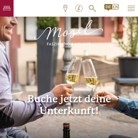
Buche jetzt deine
Unterkunft!