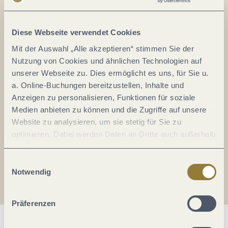
Alles im Fluss...
Mosel im Abo: Mit unserem Newsletter
Diese Webseite verwendet Cookies
keine Neuigkeiten mehr verpassen!
Mit der Auswahl „Alle akzeptieren“ stimmen Sie der
Ihre
Nutzung von Cookies und ähnlichen Technologien auf
E-
unserer Webseite zu. Dies ermöglicht es uns, für Sie u.
Mail-
a. Online-Buchungen bereitzustellen, Inhalte und
Adresse:
Anzeigen zu personalisieren, Funktionen für soziale
*
Medien anbieten zu können und die Zugriffe auf unsere
Ich erkläre mich mit der
Datenschutzerklärung
Website zu analysieren, um sie stetig für Sie zu
einverstanden.
optimieren. Dabei werden Daten an Dritte auch außerhalb
der Europäischen Union weitergegeben und dort
Auch den Mosel-Podcast gibt's im Abo...
verarbeitet. Diese Einwilligung ist freiwillig und kann
Einwilligungsauswahl
jederzeit widerrufen werden. Mit der Auswahl "Alle
Notwendig
Jetzt reinhören!
ablehnen" kann es zu Beeinträchtigungen in der Nutzung
unserer Webseite kommen.
Präferenzen