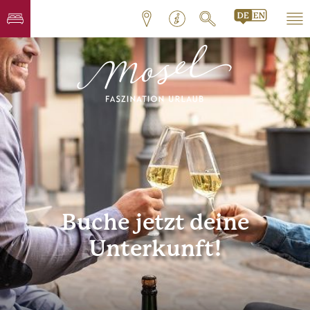
Buche jetzt deine
Unterkunft!