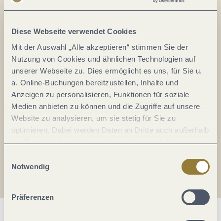
Alles im Fluss...
Mosel im Abo: Mit unserem Newsletter
Diese Webseite verwendet Cookies
keine Neuigkeiten mehr verpassen!
Mit der Auswahl „Alle akzeptieren“ stimmen Sie der
Ihre
Nutzung von Cookies und ähnlichen Technologien auf
E-
unserer Webseite zu. Dies ermöglicht es uns, für Sie u.
Mail-
a. Online-Buchungen bereitzustellen, Inhalte und
Adresse:
Anzeigen zu personalisieren, Funktionen für soziale
*
Medien anbieten zu können und die Zugriffe auf unsere
Ich erkläre mich mit der
Datenschutzerklärung
Website zu analysieren, um sie stetig für Sie zu
einverstanden.
optimieren. Dabei werden Daten an Dritte auch außerhalb
der Europäischen Union weitergegeben und dort
Auch den Mosel-Podcast gibt's im Abo...
verarbeitet. Diese Einwilligung ist freiwillig und kann
Einwilligungsauswahl
jederzeit widerrufen werden. Mit der Auswahl "Alle
Notwendig
Jetzt reinhören!
ablehnen" kann es zu Beeinträchtigungen in der Nutzung
unserer Webseite kommen.
Präferenzen