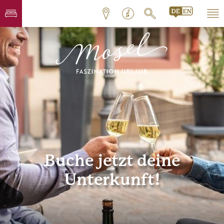
Buche jetzt deine
Unterkunft!