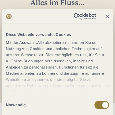
Alles im Fluss...
Mosel im Abo: Mit unserem Newsletter
keine Neuigkeiten mehr verpassen!
Ihre
E-
Diese Webseite verwendet Cookies
Mail-
Mit der Auswahl „Alle akzeptieren“ stimmen Sie der
Adresse:
Nutzung von Cookies und ähnlichen Technologien auf
*
unserer Webseite zu. Dies ermöglicht es uns, für Sie u.
Ich erkläre mich mit der
Datenschutzerklärung
a. Online-Buchungen bereitzustellen, Inhalte und
einverstanden.
Anzeigen zu personalisieren, Funktionen für soziale
Medien anbieten zu können und die Zugriffe auf unsere
Auch den Mosel-Podcast gibt's im Abo...
Website zu analysieren, um sie stetig für Sie zu
optimieren. Dabei werden Daten an Dritte auch außerhalb
der Europäischen Union weitergegeben und dort
Jetzt reinhören!
verarbeitet. Diese Einwilligung ist freiwillig und kann
Einwilligungsauswahl
jederzeit widerrufen werden. Mit der Auswahl "Alle
Notwendig
ablehnen" kann es zu Beeinträchtigungen in der Nutzung