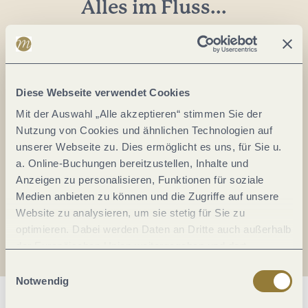
Alles im Fluss...
Mosel im Abo: Mit unserem Newsletter
keine Neuigkeiten mehr verpassen!
Ihre
E-
Diese Webseite verwendet Cookies
Mail-
Mit der Auswahl „Alle akzeptieren“ stimmen Sie der
Adresse:
Nutzung von Cookies und ähnlichen Technologien auf
*
unserer Webseite zu. Dies ermöglicht es uns, für Sie u.
Ich erkläre mich mit der
Datenschutzerklärung
a. Online-Buchungen bereitzustellen, Inhalte und
einverstanden.
Anzeigen zu personalisieren, Funktionen für soziale
Medien anbieten zu können und die Zugriffe auf unsere
Auch den Mosel-Podcast gibt's im Abo...
Website zu analysieren, um sie stetig für Sie zu
optimieren. Dabei werden Daten an Dritte auch außerhalb
der Europäischen Union weitergegeben und dort
Jetzt reinhören!
verarbeitet. Diese Einwilligung ist freiwillig und kann
Einwilligungsauswahl
jederzeit widerrufen werden. Mit der Auswahl "Alle
Notwendig
ablehnen" kann es zu Beeinträchtigungen in der Nutzung