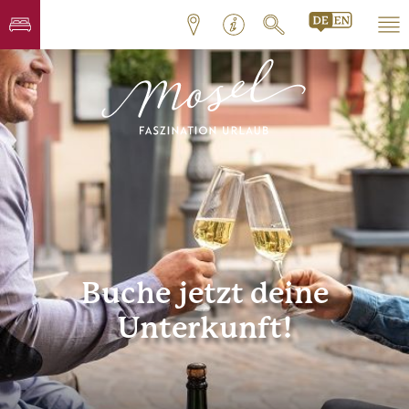
Buche jetzt deine
Unterkunft!