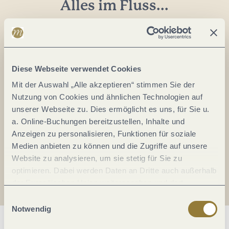
Alles im Fluss...
Mosel im Abo: Mit unserem Newsletter
keine Neuigkeiten mehr verpassen!
Ihre
E-
Diese Webseite verwendet Cookies
Mail-
Mit der Auswahl „Alle akzeptieren“ stimmen Sie der
Adresse:
Nutzung von Cookies und ähnlichen Technologien auf
*
unserer Webseite zu. Dies ermöglicht es uns, für Sie u.
Ich erkläre mich mit der
Datenschutzerklärung
a. Online-Buchungen bereitzustellen, Inhalte und
einverstanden.
Anzeigen zu personalisieren, Funktionen für soziale
Medien anbieten zu können und die Zugriffe auf unsere
Auch den Mosel-Podcast gibt's im Abo...
Website zu analysieren, um sie stetig für Sie zu
optimieren. Dabei werden Daten an Dritte auch außerhalb
der Europäischen Union weitergegeben und dort
Jetzt reinhören!
verarbeitet. Diese Einwilligung ist freiwillig und kann
Einwilligungsauswahl
jederzeit widerrufen werden. Mit der Auswahl "Alle
Notwendig
ablehnen" kann es zu Beeinträchtigungen in der Nutzung