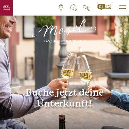
Buche jetzt deine
Unterkunft!