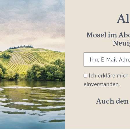
Al
Mosel im Abo
Neui
Ihre
E-
Mail-
Ich erkläre mich
Adresse:
einverstanden.
*
Auch den 