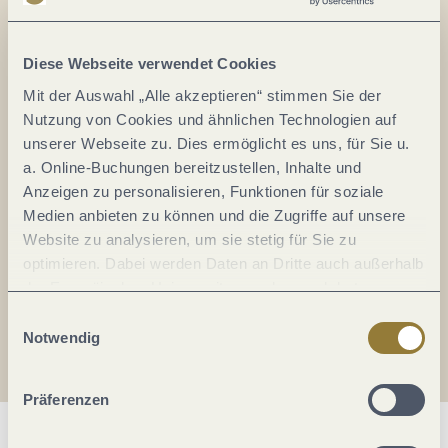
Alles im Fluss...
Mosel im Abo: Mit unserem Newsletter
Diese Webseite verwendet Cookies
keine Neuigkeiten mehr verpassen!
Mit der Auswahl „Alle akzeptieren“ stimmen Sie der
Ihre
Nutzung von Cookies und ähnlichen Technologien auf
E-
unserer Webseite zu. Dies ermöglicht es uns, für Sie u.
Mail-
a. Online-Buchungen bereitzustellen, Inhalte und
Adresse:
Anzeigen zu personalisieren, Funktionen für soziale
*
Medien anbieten zu können und die Zugriffe auf unsere
Ich erkläre mich mit der
Datenschutzerklärung
Website zu analysieren, um sie stetig für Sie zu
einverstanden.
optimieren. Dabei werden Daten an Dritte auch außerhalb
der Europäischen Union weitergegeben und dort
Auch den Mosel-Podcast gibt's im Abo...
verarbeitet. Diese Einwilligung ist freiwillig und kann
Einwilligungsauswahl
jederzeit widerrufen werden. Mit der Auswahl "Alle
Notwendig
Jetzt reinhören!
ablehnen" kann es zu Beeinträchtigungen in der Nutzung
unserer Webseite kommen.
Präferenzen