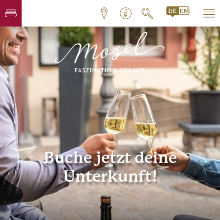
Buche jetzt deine
Unterkunft!