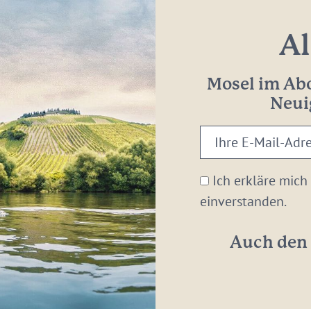
Al
Mosel im Abo
Neui
Ihre
E-
Mail-
Ich erkläre mich
Adresse:
einverstanden.
*
Auch den 