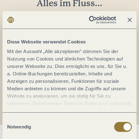
Alles im Fluss...
Mosel im Abo: Mit unserem Newsletter
keine Neuigkeiten mehr verpassen!
Ihre
E-
Diese Webseite verwendet Cookies
Mail-
Mit der Auswahl „Alle akzeptieren“ stimmen Sie der
Adresse:
Nutzung von Cookies und ähnlichen Technologien auf
*
unserer Webseite zu. Dies ermöglicht es uns, für Sie u.
Ich erkläre mich mit der
Datenschutzerklärung
a. Online-Buchungen bereitzustellen, Inhalte und
einverstanden.
Anzeigen zu personalisieren, Funktionen für soziale
Medien anbieten zu können und die Zugriffe auf unsere
Auch den Mosel-Podcast gibt's im Abo...
Website zu analysieren, um sie stetig für Sie zu
optimieren. Dabei werden Daten an Dritte auch außerhalb
der Europäischen Union weitergegeben und dort
Jetzt reinhören!
verarbeitet. Diese Einwilligung ist freiwillig und kann
Einwilligungsauswahl
jederzeit widerrufen werden. Mit der Auswahl "Alle
Notwendig
ablehnen" kann es zu Beeinträchtigungen in der Nutzung