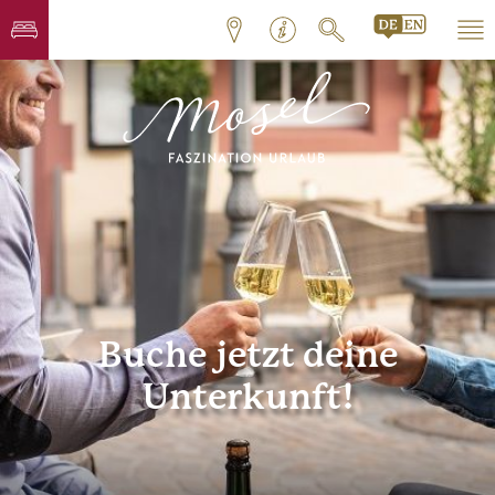
Buche jetzt deine
Unterkunft!