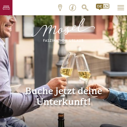
Buche jetzt deine
Unterkunft!