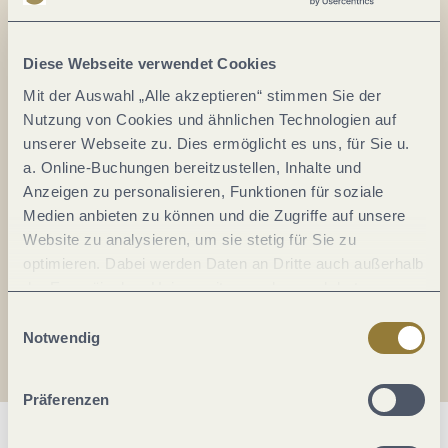
Alles im Fluss...
Mosel im Abo: Mit unserem Newsletter
Diese Webseite verwendet Cookies
keine Neuigkeiten mehr verpassen!
Mit der Auswahl „Alle akzeptieren“ stimmen Sie der
Ihre
Nutzung von Cookies und ähnlichen Technologien auf
E-
unserer Webseite zu. Dies ermöglicht es uns, für Sie u.
Mail-
a. Online-Buchungen bereitzustellen, Inhalte und
Adresse:
Anzeigen zu personalisieren, Funktionen für soziale
*
Medien anbieten zu können und die Zugriffe auf unsere
Ich erkläre mich mit der
Datenschutzerklärung
Website zu analysieren, um sie stetig für Sie zu
einverstanden.
optimieren. Dabei werden Daten an Dritte auch außerhalb
der Europäischen Union weitergegeben und dort
Auch den Mosel-Podcast gibt's im Abo...
verarbeitet. Diese Einwilligung ist freiwillig und kann
Einwilligungsauswahl
jederzeit widerrufen werden. Mit der Auswahl "Alle
Notwendig
Jetzt reinhören!
ablehnen" kann es zu Beeinträchtigungen in der Nutzung
unserer Webseite kommen.
Präferenzen