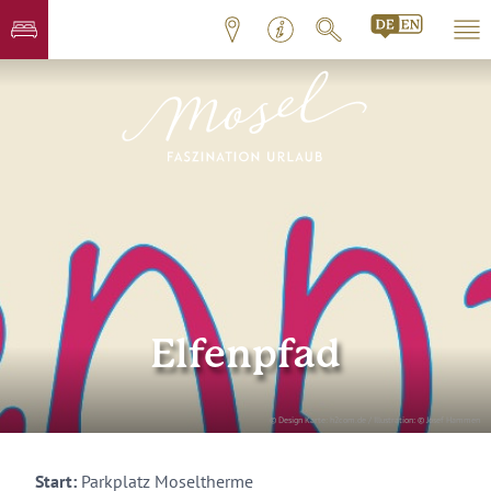
Elfenpfad
© Design Karte: h2com.de / Illustration: © Josef Hammen
Start:
Parkplatz Moseltherme