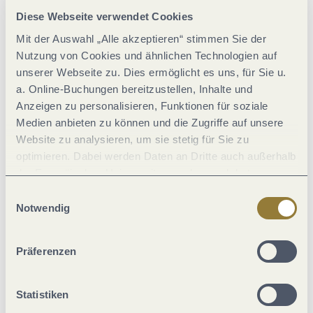
Diese Webseite verwendet Cookies
Mit der Auswahl „Alle akzeptieren“ stimmen Sie der
Wegbelag
Nutzung von Cookies und ähnlichen Technologien auf
unserer Webseite zu. Dies ermöglicht es uns, für Sie u.
a. Online-Buchungen bereitzustellen, Inhalte und
Anzeigen zu personalisieren, Funktionen für soziale
Medien anbieten zu können und die Zugriffe auf unsere
Website zu analysieren, um sie stetig für Sie zu
optimieren. Dabei werden Daten an Dritte auch außerhalb
der Europäischen Union weitergegeben und dort
verarbeitet. Diese Einwilligung ist freiwillig und kann
Einwilligungsauswahl
jederzeit widerrufen werden. Mit der Auswahl "Alle
Notwendig
ablehnen" kann es zu Beeinträchtigungen in der Nutzung
unserer Webseite kommen.
Pfad (56%)
Präferenzen
Wanderweg (44%)
Statistiken