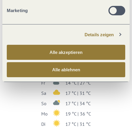
Marketing
Wetter
Aktuell vor Ort
Details zeigen
Alle akzeptieren
20 °C
Wochenübersicht
Alle ablehnen
Fr
14 °C | 27 °C
Sa
17 °C | 31 °C
So
17 °C | 34 °C
Mo
19 °C | 36 °C
Di
17 °C | 31 °C