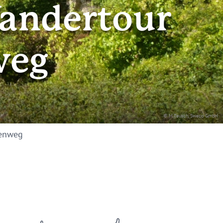
Wandertour
weg
© M.Teusch, Sweco GmbH
senweg