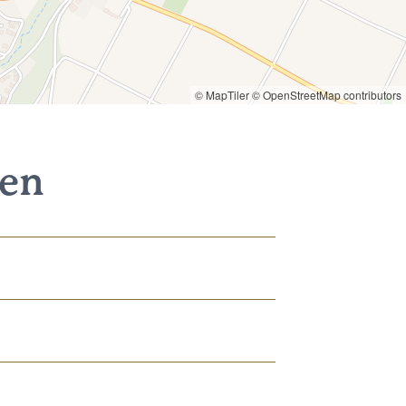
© MapTiler
© OpenStreetMap contributors
nen