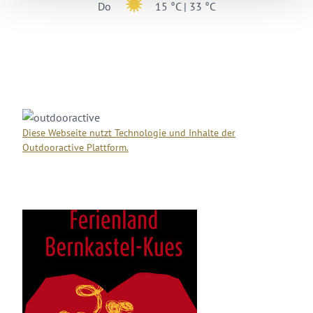
17 °C
Wochenübersicht
So
17 °C | 34 °C
Mo
19 °C | 34 °C
Di
15 °C | 29 °C
Mi
13 °C | 31 °C
Do
15 °C | 33 °C
Diese Webseite nutzt Technologie und Inhalte der
Outdooractive Plattform.