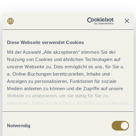
Literatur
Karten
Diese Webseite verwendet Cookies
Weitere Informationen
Mit der Auswahl „Alle akzeptieren“ stimmen Sie der
Nutzung von Cookies und ähnlichen Technologien auf
unserer Webseite zu. Dies ermöglicht es uns, für Sie u.
a. Online-Buchungen bereitzustellen, Inhalte und
Wegbelag
Anzeigen zu personalisieren, Funktionen für soziale
Medien anbieten zu können und die Zugriffe auf unsere
Website zu analysieren, um sie stetig für Sie zu
optimieren. Dabei werden Daten an Dritte auch außerhalb
der Europäischen Union weitergegeben und dort
verarbeitet. Diese Einwilligung ist freiwillig und kann
Einwilligungsauswahl
jederzeit widerrufen werden. Mit der Auswahl "Alle
Notwendig
ablehnen" kann es zu Beeinträchtigungen in der Nutzung