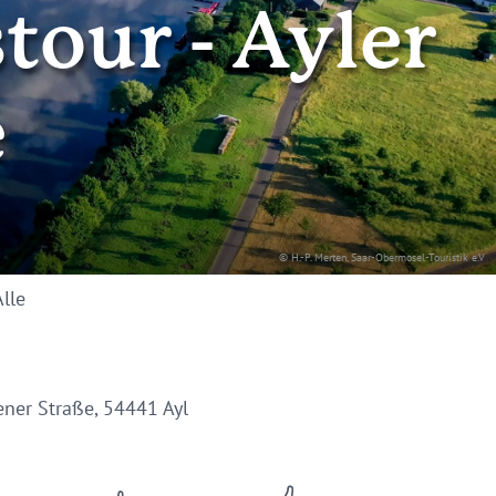
tour - Ayler
e
© H.-P. Merten, Saar-Obermosel-Touristik e.V
Alle
ener Straße, 54441 Ayl