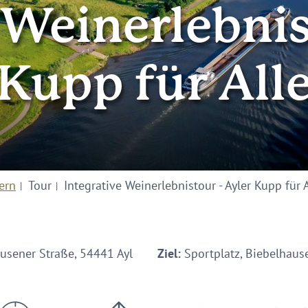
 Weinerlebnis
Kupp für All
ern
Tour
Integrative Weinerlebnistour - Ayler Kupp für 
usener Straße, 54441 Ayl
Ziel:
Sportplatz, Biebelhaus