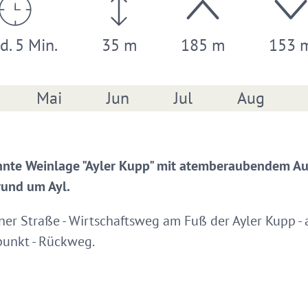
d. 5 Min.
35 m
185 m
153 
Mai
Jun
Jul
Aug
nte Weinlage "Ayler Kupp" mit atemberaubendem Aus
rund um Ayl.
ner Straße - Wirtschaftsweg am Fuß der Ayler Kupp - 
punkt - Rückweg.