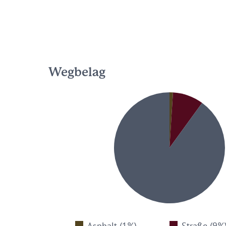
Wegbelag
Asphalt (1%)
Straße (9%