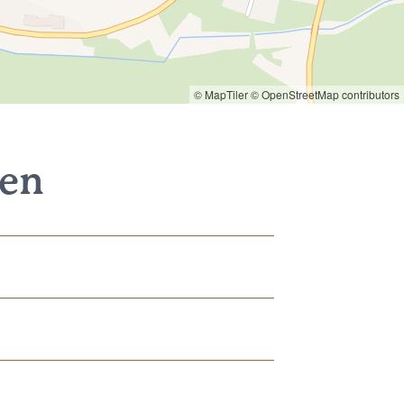
© MapTiler
© OpenStreetMap contributors
nen